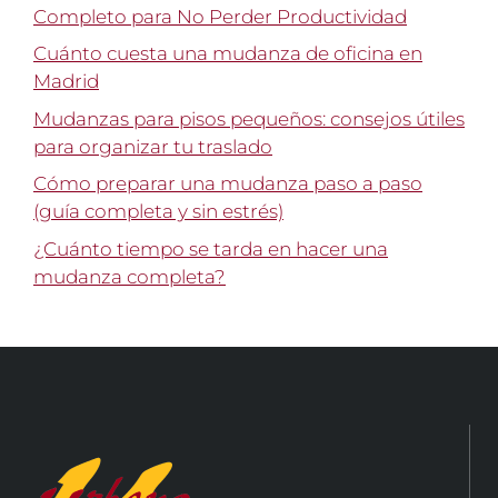
Completo para No Perder Productividad
Cuánto cuesta una mudanza de oficina en
Madrid
Mudanzas para pisos pequeños: consejos útiles
para organizar tu traslado
Cómo preparar una mudanza paso a paso
(guía completa y sin estrés)
¿Cuánto tiempo se tarda en hacer una
mudanza completa?