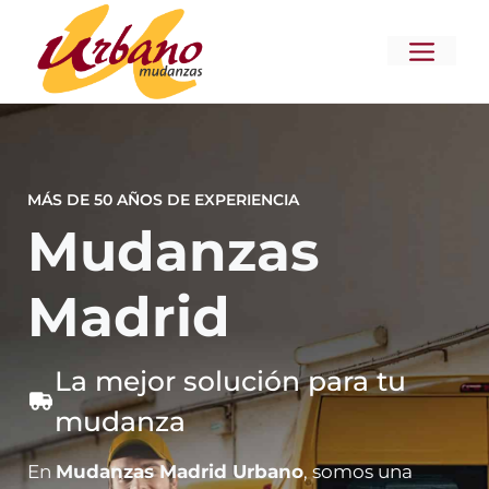
Saltar
al
MENÚ
contenido
MÁS DE 50 AÑOS DE EXPERIENCIA
Mudanzas
Madrid
La mejor solución para tu
mudanza
En
Mudanzas Madrid Urbano
, somos una