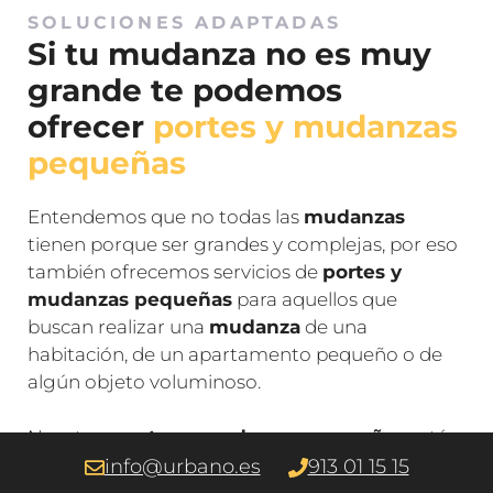
SOLUCIONES ADAPTADAS
Si tu mudanza no es muy
grande te podemos
ofrecer
portes y mudanzas
pequeñas
Entendemos que no todas las
mudanzas
tienen porque ser grandes y complejas, por eso
también ofrecemos servicios de
portes y
mudanzas pequeñas
para aquellos que
buscan realizar una
mudanza
de una
habitación, de un apartamento pequeño o de
algún objeto voluminoso.
Nuestros
portes y mudanzas pequeñas
están
diseñados para adaptarse a tus necesidades
info@urbano.es
913 01 15 15
específicas, proporcionándote flexibilidad y