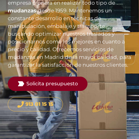
empresa pionera en realizar todo tipo de
mudanzas
desde 1959. Mantenemos un
constante desarrollo en técnicas de
manipulación, embalaje y transporte
buscando optimizar nuestros traslados y
posicionarnos como los mejores en cuanto a
precio y calidad. Ofrecemos servicios de
mudanzas en Madrid de la mayor calidad, para
garantizar la satisfacción de nuestros clientes.
Solicita presupuesto
913 01 15 15