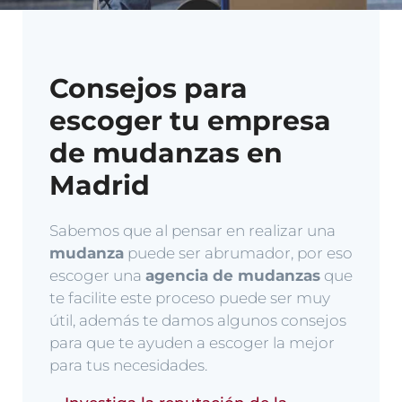
Consejos para
escoger tu empresa
de mudanzas en
Madrid
Sabemos que al pensar en realizar una
mudanza
puede ser abrumador, por eso
escoger una
agencia de mudanzas
que
te facilite este proceso puede ser muy
útil, además te damos algunos consejos
para que te ayuden a escoger la mejor
para tus necesidades.