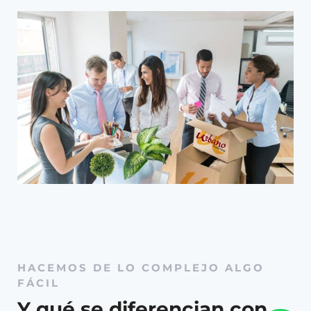
aspecto del traslado, desde la planificación y
coordinación inicial hasta la ejecución y el
seguimiento posterior. Siempre intentamos
minimizar el tiempo de inactividad porque
sabemos que es un inconveniente para tu
negocio, asegurando de que tu empresa pueda
retomar su actividad habitual lo antes posible.
En
Mudanzas Madrid Urbano
nos ocupamos
de los traslados de PYMES o grandes
corporaciones cumpliendo con sus demandas
en el menor tiempo posible, brindándote el
apoyo y la atención personalizada necesaria
que tu empresa merece para garantizar una
mudanza de empresa en Madrid
exitosa y sin
HACEMOS DE LO COMPLEJO ALGO
contratiempos.
FÁCIL
Y qué se diferencian con