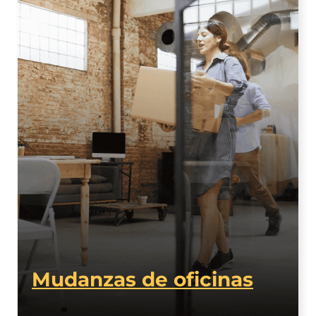
realizado durante todos
estos años y al gran
equipo que nos
acompaña en todos
nuestros trabajos,
facilitando a todos
nuestros clientes este
complicado proceso.
Mudanzas de oficinas