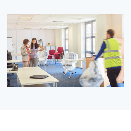
Además del tamaño, otro factor que distingue a
las
mudanzas de oficinas
es su complejidad.
Este tipo de traslados suele ser un poco más
complejo porque nos dedicamos más al
transporte de equipos informáticos, que son
más delicados y cuesta más su transporte,
desmontaje y montaje.
Sin embargo, a pesar de estas diferencias, tanto
las
mudanzas de oficinas
como las de
empresas requieren una planificación
cuidadosa y una ejecución profesional para
garantizar que no hay ningún contratiempo. En
Mudanzas Madrid Urbano
, nos
comprometemos a ofrecerte un servicio de
calidad adaptado a tus necesidades específicas.