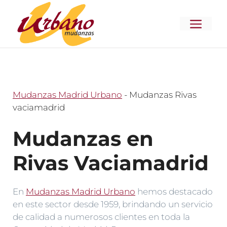
Saltar
al
MENÚ
contenido
Mudanzas Madrid Urbano
-
Mudanzas Rivas
vaciamadrid
Mudanzas en
Rivas Vaciamadrid
En
Mudanzas Madrid Urbano
hemos destacado
en este sector desde 1959, brindando un servicio
de calidad a numerosos clientes en toda la