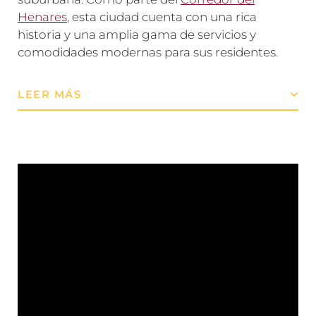
Henares
, esta ciudad cuenta con una rica
historia y una amplia gama de servicios y
comodidades modernas para sus residentes.
LEER MÁS
Esta localidad cuenta con una excelente
infraestructura de transporte, que incluye
acceso a importantes carreteras como la
A-3 y
la M-50
, así como estaciones de
metro de la
línea 9
y una red de autobuses que conectan
con Madrid y otras localidades cercanas. Esto
proporciona una gran flexibilidad para los
desplazamientos diarios y facilita el acceso a
diversas áreas de la región.
En
Mudanzas Madrid Urbano
, comprendemos