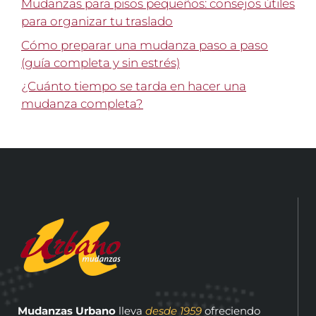
Mudanzas para pisos pequeños: consejos útiles
para organizar tu traslado
Cómo preparar una mudanza paso a paso
(guía completa y sin estrés)
¿Cuánto tiempo se tarda en hacer una
mudanza completa?
Mudanzas Urbano
lleva
desde 1959
ofreciendo